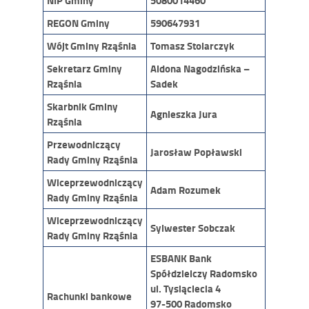
NIP Gminy
5080014460
REGON Gminy
590647931
Wójt Gminy
Rząśnia
Tomasz Stolarczyk
Sekretarz Gminy
Aldona Nagodzińska –
Rząśnia
Sadek
Skarbnik Gminy
Agnieszka Jura
Rząśnia
Przewodniczący
Jarosław Popławski
Rady Gminy
Rząśnia
Wiceprzewodniczący
Adam Rozumek
Rady Gminy
Rząśnia
Wiceprzewodniczący
Sylwester Sobczak
Rady Gminy
Rząśnia
ESBANK Bank
Spółdzielczy Radomsko
ul. Tysiąclecia 4
Rachunki bankowe
97-500 Radomsko