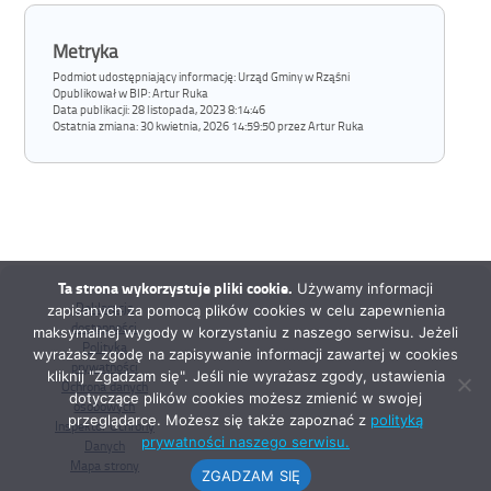
Metryka
Podmiot udostępniający informację: Urząd Gminy w Rząśni
Opublikował w BIP:
Artur Ruka
Data publikacji:
28 listopada, 2023 8:14:46
Ostatnia zmiana:
30 kwietnia, 2026 14:59:50 przez Artur Ruka
Ta strona wykorzystuje pliki cookie.
Używamy informacji
Deklaracja
zapisanych za pomocą plików cookies w celu zapewnienia
dostępności
maksymalnej wygody w korzystaniu z naszego serwisu. Jeżeli
Polityka
wyrażasz zgodę na zapisywanie informacji zawartej w cookies
prywatności
kliknij "Zgadzam się". Jeśli nie wyrażasz zgody, ustawienia
Ochrona danych
dotyczące plików cookies możesz zmienić w swojej
osobowych
przeglądarce. Możesz się także zapoznać z
polityką
Inspektor Ochrony
prywatności naszego serwisu.
Danych
Mapa strony
ZGADZAM SIĘ