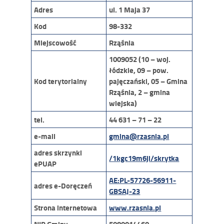
Adres
ul. 1 Maja 37
Kod
98-332
Miejscowość
Rząśnia
1009052 (10 – woj.
łódzkie, 09 – pow.
Kod terytorialny
pajęczański, 05 – Gmina
Rząśnia, 2 – gmina
wiejska)
tel.
44 631 – 71 – 22
e-mail
gmina@rzasnia.pl
adres skrzynki
/1kgc19m6ji/skrytka
ePUAP
AE:PL-57726-56911-
adres e-Doręczeń
GBSAJ-23
Strona internetowa
www.rzasnia.pl