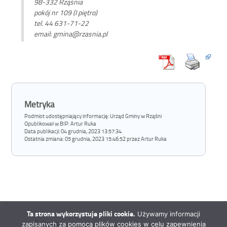
98-332 Rząśnia
pokój nr 109 (I piętro)
tel. 44 631-71-22
email: gmina@rzasnia.pl
Metryka
Podmiot udostępniający informację: Urząd Gminy w Rząśni
Opublikował w BIP:
Artur Ruka
Data publikacji:
04 grudnia, 2023 13:57:34
Ostatnia zmiana:
05 grudnia, 2023 15:46:52 przez Artur Ruka
Ta strona wykorzystuje pliki cookie.
Używamy informacji
Deklaracja
zapisanych za pomocą plików cookies w celu zapewnienia