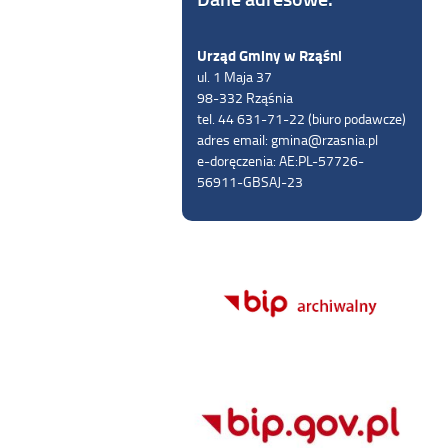
Urząd Gminy w Rząśni
ul. 1 Maja 37
98-332 Rząśnia
tel. 44 631-71-22 (biuro podawcze)
adres email: gmina@rzasnia.pl
e-doręczenia: AE:PL-57726-
56911-GBSAJ-23