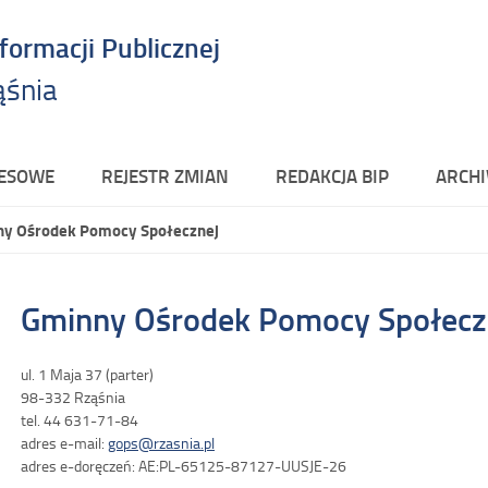
nformacji Publicznej
ąśnia
RESOWE
REJESTR ZMIAN
REDAKCJA BIP
ARCHI
y Ośrodek Pomocy Społecznej
Gminny Ośrodek Pomocy Społecz
ul. 1 Maja 37 (parter)
98-332 Rząśnia
tel. 44 631-71-84
adres e-mail:
gops@rzasnia.pl
adres e-doręczeń: AE:PL-65125-87127-UUSJE-26