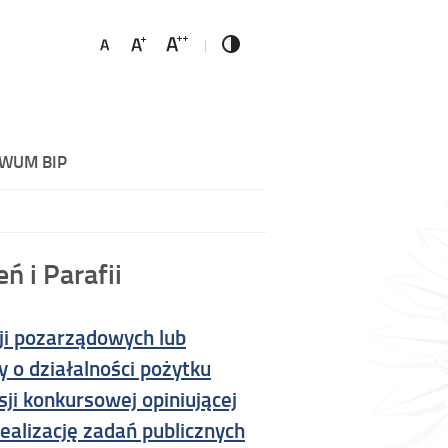
WUM BIP
ń i Parafii
ji pozarządowych lub
 o działalności pożytku
ji konkursowej opiniującej
ealizację zadań publicznych