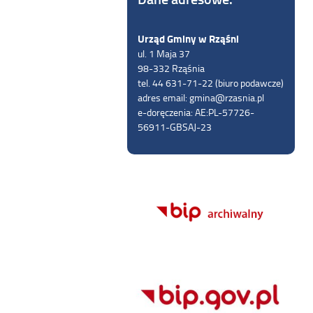
Urząd Gminy w Rząśni
ul. 1 Maja 37
98-332 Rząśnia
tel. 44 631-71-22 (biuro podawcze)
adres email: gmina@rzasnia.pl
e-doręczenia: AE:PL-57726-
56911-GBSAJ-23