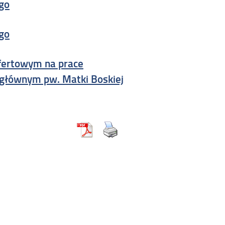
ego
ego
ofertowym na prace
u głównym pw. Matki Boskiej