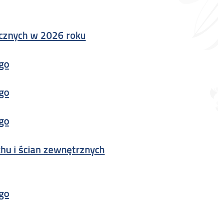
icznych w 2026 roku
ego
ego
ego
hu i ścian zewnętrznych
ego