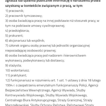
zgłasza lub ujawnia publicznie informację o naruszeniu prawa
uzyskaną w kontekście związanym z pracą, w tym
:
1) pracownik;
2) pracownik tymczasowy;
3) osoba świadcząca pracę na innej podstawie niż stosunek pracy, w
tym na podstawie umowy cywilnoprawnej;
4) przedsiębiorca;
5) prokurent;
6) akcjonariusz lub wspólnik;
7) członek organu osoby prawnej lub jednostki organizacyjnej
nieposiadającej osobowości prawnej;
8) osoba świadcząca pracę pod nadzorem i kierownictwem
wykonawcy, podwykonawcy lub dostawcy;
9) stażysta;
10) wolontariusz;
11) praktykant;
12) funkcjonariusz w rozumieniu art. 1 ust. 1 ustawy z dnia 18 lutego
1994 r. o zaopatrzeniu emerytalnym funkcjonariuszy Policji, Agencji
Bezpieczeństwa Wewnętrznego, Agencji Wywiadu, Służby
Kontrwywiadu Wojskowego, Służby Wywiadu Wojskowego,
Centralnego Biura Antykorupcyjnego, Straży Granicznej, Straży
Marszałkowskiej, Służby Ochrony Państwa, Państwowej Straży