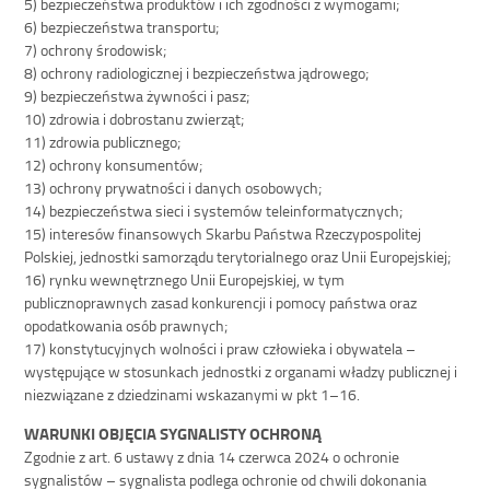
5) bezpieczeństwa produktów i ich zgodności z wymogami;
6) bezpieczeństwa transportu;
7) ochrony środowisk;
8) ochrony radiologicznej i bezpieczeństwa jądrowego;
9) bezpieczeństwa żywności i pasz;
10) zdrowia i dobrostanu zwierząt;
11) zdrowia publicznego;
12) ochrony konsumentów;
13) ochrony prywatności i danych osobowych;
14) bezpieczeństwa sieci i systemów teleinformatycznych;
15) interesów finansowych Skarbu Państwa Rzeczypospolitej
Polskiej, jednostki samorządu terytorialnego oraz Unii Europejskiej;
16) rynku wewnętrznego Unii Europejskiej, w tym
publicznoprawnych zasad konkurencji i pomocy państwa oraz
opodatkowania osób prawnych;
17) konstytucyjnych wolności i praw człowieka i obywatela –
występujące w stosunkach jednostki z organami władzy publicznej i
niezwiązane z dziedzinami wskazanymi w pkt 1–16.
WARUNKI OBJĘCIA SYGNALISTY OCHRONĄ
Zgodnie z art. 6 ustawy z dnia 14 czerwca 2024 o ochronie
sygnalistów – sygnalista podlega ochronie od chwili dokonania