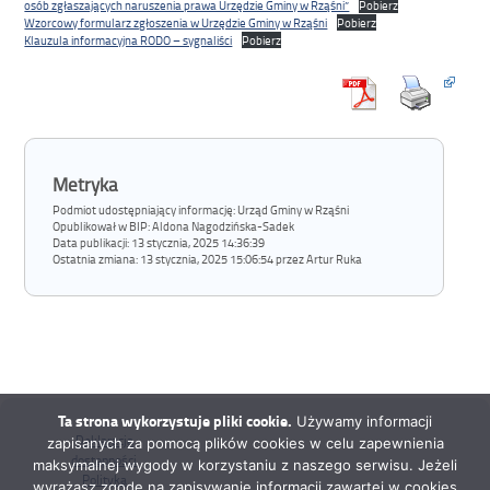
osób zgłaszających naruszenia prawa Urzędzie Gminy w Rząśni”
Pobierz
Wzorcowy formularz zgłoszenia w Urzędzie Gminy w Rząśni
Pobierz
Klauzula informacyjna RODO – sygnaliści
Pobierz
Metryka
Podmiot udostępniający informację: Urząd Gminy w Rząśni
Opublikował w BIP:
Aldona Nagodzińska-Sadek
Data publikacji:
13 stycznia, 2025 14:36:39
Ostatnia zmiana:
13 stycznia, 2025 15:06:54 przez Artur Ruka
Ta strona wykorzystuje pliki cookie.
Używamy informacji
Deklaracja
zapisanych za pomocą plików cookies w celu zapewnienia
dostępności
maksymalnej wygody w korzystaniu z naszego serwisu. Jeżeli
Polityka
wyrażasz zgodę na zapisywanie informacji zawartej w cookies