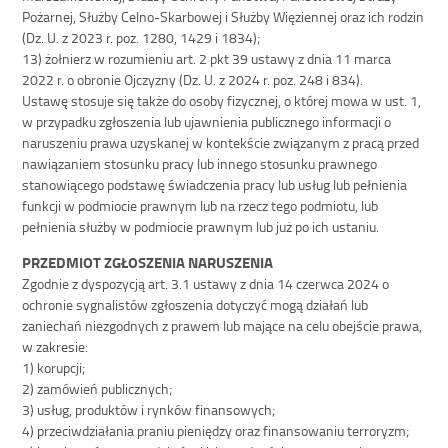
Pożarnej, Służby Celno-Skarbowej i Służby Więziennej oraz ich rodzin
(Dz. U. z 2023 r. poz. 1280, 1429 i 1834);
13) żołnierz w rozumieniu art. 2 pkt 39 ustawy z dnia 11 marca
2022 r. o obronie Ojczyzny (Dz. U. z 2024 r. poz. 248 i 834).
Ustawę stosuje się także do osoby fizycznej, o której mowa w ust. 1,
w przypadku zgłoszenia lub ujawnienia publicznego informacji o
naruszeniu prawa uzyskanej w kontekście związanym z pracą przed
nawiązaniem stosunku pracy lub innego stosunku prawnego
stanowiącego podstawę świadczenia pracy lub usług lub pełnienia
funkcji w podmiocie prawnym lub na rzecz tego podmiotu, lub
pełnienia służby w podmiocie prawnym lub już po ich ustaniu.
PRZEDMIOT ZGŁOSZENIA NARUSZENIA
Zgodnie z dyspozycją art. 3.1 ustawy z dnia 14 czerwca 2024 o
ochronie sygnalistów zgłoszenia dotyczyć mogą działań lub
zaniechań niezgodnych z prawem lub mające na celu obejście prawa,
w zakresie:
1) korupcji;
2) zamówień publicznych;
3) usług, produktów i rynków finansowych;
4) przeciwdziałania praniu pieniędzy oraz finansowaniu terroryzm;