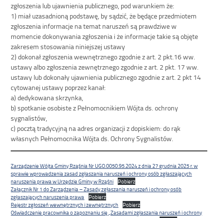
zgłoszenia lub ujawnienia publicznego, pod warunkiem że:
1) miał uzasadnioną podstawę, by sądzić, że będące przedmiotem
zgłoszenia informacje na temat naruszeń są prawdziwe w
momencie dokonywania zgłoszenia i że informacje takie są objęte
zakresem stosowania niniejszej ustawy
2) dokonał zgłoszenia wewnętrznego zgodnie z art. 2 pkt.16 ww.
ustawy albo zgłoszenia zewnętrznego zgodnie z art. 2 pkt. 17 ww.
ustawy lub dokonały ujawnienia publicznego zgodnie z art. 2 pkt 14
cytowanej ustawy poprzez kanał:
a) dedykowana skrzynka,
b) spotkanie osobiste z Pełnomocnikiem Wójta ds. ochrony
sygnalistów,
c) pocztą tradycyjną na adres organizacji z dopiskiem: do rąk
własnych Pełnomocnika Wójta ds. Ochrony Sygnalistów.
Zarządzenie Wójta Gminy Rząśnia Nr UGO.0050.95.2024 z dnia 27 grudnia 2025 r. w
sprawie wprowadzenia zasad zgłaszania naruszeń i ochrony osób zgłaszających
naruszenia prawa w Urzędzie Gminy w Rząśni
Pobierz
Załącznik Nr 1 do Zarządzenia – Zasady zgłaszania naruszeń i ochrony osób
zgłaszających naruszenia prawa
Pobierz
Rejestr zgłoszeń wewnętrznych i zewnętrznych
Pobierz
Oświadczenie pracownika o zapoznaniu się „Zasadami zgłaszania naruszeń i ochrony