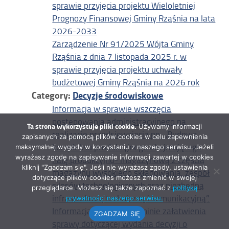
sprawie przyjęcia projektu Wieloletniej
Prognozy Finansowej Gminy Rząśnia na lata
2026-2033
Zarządzenie Nr 91/2025 Wójta Gminy
Rząśnia z dnia 7 listopada 2025 r. w
sprawie przyjęcia projektu uchwały
budżetowej Gminy Rząśnia na 2026 rok
Category:
Decyzje środowiskowe
Informacja w sprawie wszczęcia
postępowania administracyjnego na
Ta strona wykorzystuje pliki cookie.
Używamy informacji
realizację przedsięwzięcia pn. „Budowa
zapisanych za pomocą plików cookies w celu zapewnienia
kompleksu produkcyjnego obejmującego
maksymalnej wygody w korzystaniu z naszego serwisu. Jeżeli
wyrażasz zgodę na zapisywanie informacji zawartej w cookies
halę produkcyjno- magazynową z częścią
kliknij "Zgadzam się". Jeśli nie wyrażasz zgody, ustawienia
magazynu wysokiego składowania, zespół
dotyczące plików cookies możesz zmienić w swojej
silosów technologicznych oraz niezbędną
przeglądarce. Możesz się także zapoznać z
polityką
infrastrukturę techniczną i komunikacyjną”.
prywatności naszego serwisu.
Informacja o nowym terminie załatwienia
ZGADZAM SIĘ
sprawy dotyczącej wydania decyzji o