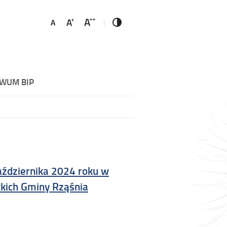
WUM BIP
aździernika 2024 roku w
kich Gminy Rząśnia