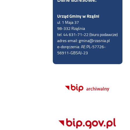
Urząd Gminy w Rząśni
ul. 1 Maja 37
98-332 Rząśnia
tel. 44 631-71-22 (biuro podawcze)
adres email: gmina@rzasnia.pl
e-doręczenia: AE:PL-57726-
56911-GBSAJ-23