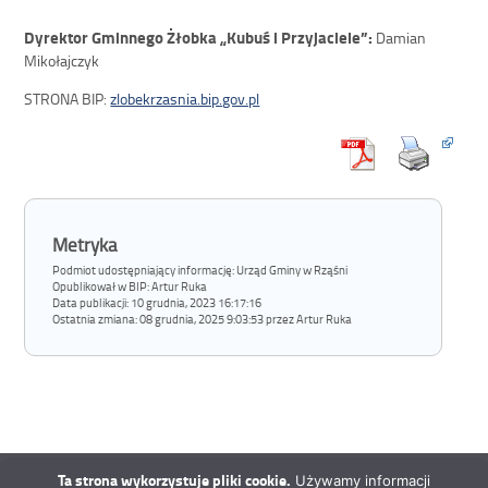
Dyrektor Gminnego Żłobka „Kubuś i Przyjaciele”:
Damian
Mikołajczyk
STRONA BIP:
zlobekrzasnia.bip.gov.pl
Metryka
Podmiot udostępniający informację: Urząd Gminy w Rząśni
Opublikował w BIP:
Artur Ruka
Data publikacji:
10 grudnia, 2023 16:17:16
Ostatnia zmiana:
08 grudnia, 2025 9:03:53 przez Artur Ruka
Ta strona wykorzystuje pliki cookie.
Używamy informacji