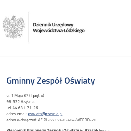
Gminny Zespół Oświaty
ul. 1 Maja 37 (II piętro)
98-332 Rząśnia
tel. 44 631-71-26
adres email:
oswiata@rzasnia.pl
adres e-doręczeń: AE:PL-65359-62404-WFGRD-26
Kierownik Gminnego Zespołu Oświaty w Rząśni:
Iwona