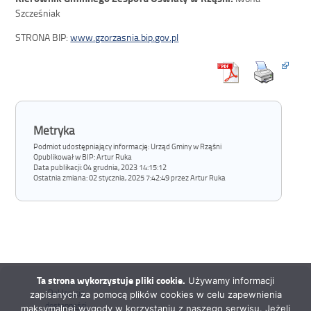
Szcześniak
STRONA BIP:
www.gzorzasnia.bip.gov.pl
Metryka
Podmiot udostępniający informację: Urząd Gminy w Rząśni
Opublikował w BIP:
Artur Ruka
Data publikacji:
04 grudnia, 2023 14:15:12
Ostatnia zmiana:
02 stycznia, 2025 7:42:49 przez Artur Ruka
Ta strona wykorzystuje pliki cookie.
Używamy informacji
Deklaracja
zapisanych za pomocą plików cookies w celu zapewnienia
dostępności
maksymalnej wygody w korzystaniu z naszego serwisu. Jeżeli