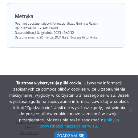
Metryka
Podmiot udostępniający informację: Urząd Gminy w Rząśni
Opublikował w BIP:
Artur Ruka
Data publikacji:
07 grudnia, 2023 13:53:32
Ostatnia zmiana:
20 marca, 2024 8:32:16 przez Artur Ruka
Ta strona wykorzystuje pliki cookie.
Używamy informacji
Deklaracja
zapisanych za pomocą plików cookies w celu zapewnienia
dostępności
maksymalnej wygody w korzystaniu z naszego serwisu. Jeżeli
Polityka
wyrażasz zgodę na zapisywanie informacji zawartej w cookies
prywatności
kliknij "Zgadzam się". Jeśli nie wyrażasz zgody, ustawienia
Ochrona danych
dotyczące plików cookies możesz zmienić w swojej
osobowych
przeglądarce. Możesz się także zapoznać z
polityką
Inspektor Ochrony
prywatności naszego serwisu.
Danych
Mapa strony
ZGADZAM SIĘ