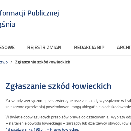
nformacji Publicznej
ąśnia
RESOWE
REJESTR ZMIAN
REDAKCJA BIP
ARCHI
Zgłaszanie szkód łowieckich
ctwo
Zgłaszanie szkód łowieckich
Za szkody wyrządzone przez zwierzynę oraz za szkody wyrządzone w trak
zniszczone ogrodzenia) poszkodowani mogą ubiegać się o odszkodowanie
W świetle obowiązujących przepisów prawa do oszacowania i wypłaty od
– na terenie obwodu łowieckiego – zarządcy lub dzierżawcy obwodu łowie
13 października 1995 r. – Prawo łowieckie
,