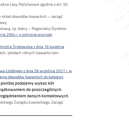
eśne Lasy Państwowe zgodnie z art. 50
w skład obwodów łowieckich – zarząd
tawy,
nkową, np. bobry – Regionalny Dyrektor
nia 2004 r. o ochronie przyrody
.
inistra Środowiska z dnia 16 kwietnia
h i płodach rolnych (zawarto tam
a Łódzkiego z dnia 28 września 2021 r. w
enia obwodów łowieckich do kategorii
poniżej podajemy wykaz kół
6
orządkowaniem do poszczególnych
względnieniem danych kontaktowych
lskiego Związku Łowieckiego, Zarząd