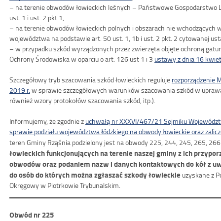
– na terenie obwodów łowieckich leśnych – Państwowe Gospodarstwo L
ust. 1 i ust. 2 pkt.1,
– na terenie obwodów łowieckich polnych i obszarach nie wchodzących 
województwa na podstawie art. 50 ust. 1, 1b i ust. 2 pkt. 2 cytowanej us
– w przypadku szkód wyrządzonych przez zwierzęta objęte ochroną gatu
Ochrony Środowiska w oparciu o art. 126 ust 1 i 3
ustawy z dnia 16 kwiet
Szczegółowy tryb szacowania szkód łowieckich reguluje
rozporządzenie M
2019 r.
w sprawie szczegółowych warunków szacowania szkód w uprawac
również wzory protokołów szacowania szkód, itp.).
Informujemy, że zgodnie z
uchwałą nr XXXVI/467/21 Sejmiku Województw
sprawie podziału województwa łódzkiego na obwody łowieckie oraz zalicz
teren Gminy Rząśnia podzielony jest na obwody 225, 244, 245, 265, 26
łowieckich funkcjonujących na terenie naszej gminy z ich przyp
obwodów oraz podaniem nazw i danych kontaktowych do kół z u
do osób do których można zgłaszać szkody łowieckie
uzyskane z Po
Okręgowy w Piotrkowie Trybunalskim.
Obwód nr 225