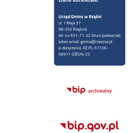
Urząd Gminy w Rząśni
ul. 1 Maja 37
98-332 Rząśnia
tel. 44 631-71-22 (biuro podawcze)
adres email: gmina@rzasnia.pl
e-doręczenia: AE:PL-57726-
56911-GBSAJ-23