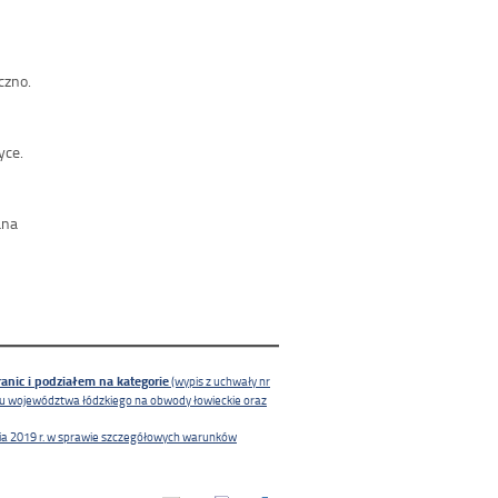
czno.
yce.
ana
anic i podziałem na kategorie
(wypis z uchwały nr
łu województwa łódzkiego na obwody łowieckie oraz
nia 2019 r. w sprawie szczegółowych warunków