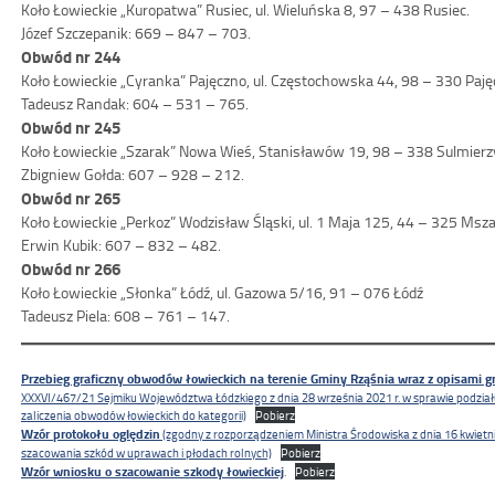
Koło Łowieckie „Kuropatwa” Rusiec, ul. Wieluńska 8, 97 – 438 Rusiec.
Józef Szczepanik: 669 – 847 – 703.
Obwód nr 244
Koło Łowieckie „Cyranka” Pajęczno, ul. Częstochowska 44, 98 – 330 Paję
Tadeusz Randak: 604 – 531 – 765.
Obwód nr 245
Koło Łowieckie „Szarak” Nowa Wieś, Stanisławów 19, 98 – 338 Sulmierz
Zbigniew Gołda: 607 – 928 – 212.
Obwód nr 265
Koło Łowieckie „Perkoz” Wodzisław Śląski, ul. 1 Maja 125, 44 – 325 Msz
Erwin Kubik: 607 – 832 – 482.
Obwód nr 266
Koło Łowieckie „Słonka” Łódź, ul. Gazowa 5/16, 91 – 076 Łódź
Tadeusz Piela: 608 – 761 – 147.
Przebieg graficzny obwodów łowieckich na terenie Gminy Rząśnia wraz z opisami gr
XXXVI/467/21 Sejmiku Województwa Łódzkiego z dnia 28 września 2021 r. w sprawie podzia
zaliczenia obwodów łowieckich do kategorii)
Pobierz
Wzór protokołu oględzin
(zgodny z rozporządzeniem Ministra Środowiska z dnia 16 kwiet
szacowania szkód w uprawach i płodach rolnych)
Pobierz
Wzór wniosku o szacowanie szkody łowieckiej
.
Pobierz