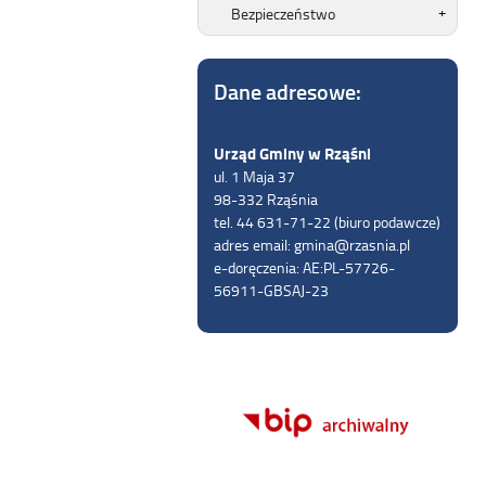
Bezpieczeństwo
Dane adresowe:
Urząd Gminy w Rząśni
ul. 1 Maja 37
98-332 Rząśnia
tel. 44 631-71-22 (biuro podawcze)
adres email: gmina@rzasnia.pl
e-doręczenia: AE:PL-57726-
56911-GBSAJ-23