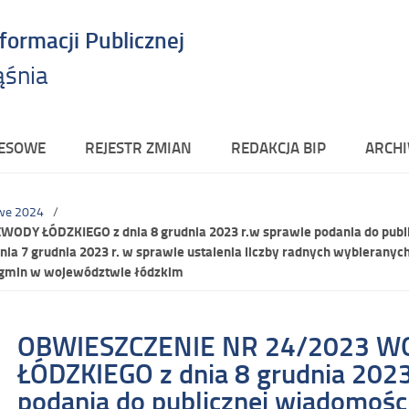
nformacji Publicznej
ąśnia
RESOWE
REJESTR ZMIAN
REDAKCJA BIP
ARCHI
we 2024
DY ŁÓDZKIEGO z dnia 8 grudnia 2023 r.w sprawie podania do publi
ia 7 grudnia 2023 r. w sprawie ustalenia liczby radnych wybieran
d gmin w województwie łódzkim
OBWIESZCZENIE NR 24/2023 
ŁÓDZKIEGO z dnia 8 grudnia 2023
podania do publicznej wiadomości