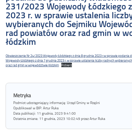
231/2023 Wojewody Łódzkiego z 
2023 r. w sprawie ustalenia liczb
wybieranych do Sejmiku Wojewód
rad powiatów oraz rad gmin w w
łódzkim
Obwieszczenie Nr 24/2023 Wojewody Łódzkiego z dnia 8 grudnia 2023 r.w sprawie podania d
Wojewody Łódzkiego z dnia 7 grudnia 2023 r. w sprawie ustalenia liczby radnych wybieran
oraz rad gmin w województwie łódzkim
Pobierz
Metryka
Podmiot udostępniający informację: Urząd Gminy w Rząśni
Opublikował w BIP:
Artur Ruka
Data publikacji:
11 grudnia, 2023 9:41:00
Ostatnia zmiana:
11 grudnia, 2023 10:02:49 przez Artur Ruka