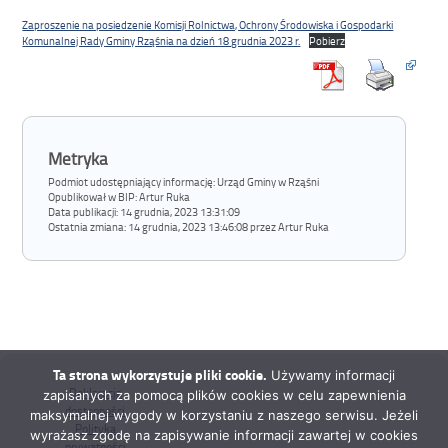
Zaproszenie na posiedzenie Komisji Rolnictwa, Ochrony Środowiska i Gospodarki
Komunalnej Rady Gminy Rząśnia na dzień 18 grudnia 2023 r.
Pobierz
Metryka
Podmiot udostępniający informację: Urząd Gminy w Rząśni
Opublikował w BIP:
Artur Ruka
Data publikacji:
14 grudnia, 2023 13:31:09
Ostatnia zmiana:
14 grudnia, 2023 13:46:08 przez Artur Ruka
Ta strona wykorzystuje pliki cookie.
Używamy informacji
Deklaracja
zapisanych za pomocą plików cookies w celu zapewnienia
dostępności
maksymalnej wygody w korzystaniu z naszego serwisu. Jeżeli
Polityka
wyrażasz zgodę na zapisywanie informacji zawartej w cookies
prywatności