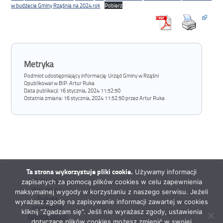
w budżecie Gminy Rząśnia na 2024 rok
Pobierz
Metryka
Podmiot udostępniający informację: Urząd Gminy w Rząśni
Opublikował w BIP:
Artur Ruka
Data publikacji:
16 stycznia, 2024 11:52:50
Ostatnia zmiana:
16 stycznia, 2024 11:52:50 przez Artur Ruka
Ta strona wykorzystuje pliki cookie.
Używamy informacji
Deklaracja
zapisanych za pomocą plików cookies w celu zapewnienia
dostępności
maksymalnej wygody w korzystaniu z naszego serwisu. Jeżeli
Polityka
wyrażasz zgodę na zapisywanie informacji zawartej w cookies
prywatności
kliknij "Zgadzam się". Jeśli nie wyrażasz zgody, ustawienia
Ochrona danych
dotyczące plików cookies możesz zmienić w swojej