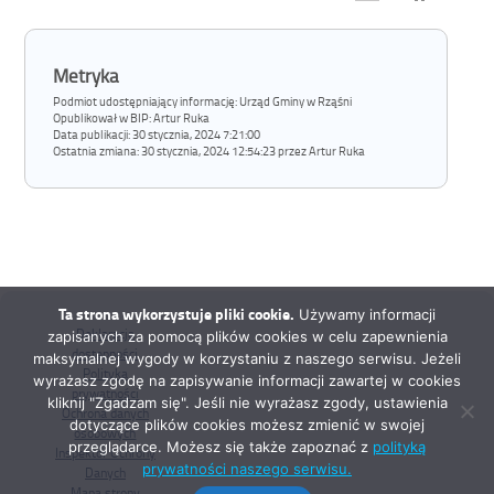
Metryka
Podmiot udostępniający informację: Urząd Gminy w Rząśni
Opublikował w BIP:
Artur Ruka
Data publikacji:
30 stycznia, 2024 7:21:00
Ostatnia zmiana:
30 stycznia, 2024 12:54:23 przez Artur Ruka
Ta strona wykorzystuje pliki cookie.
Używamy informacji
Deklaracja
zapisanych za pomocą plików cookies w celu zapewnienia
dostępności
maksymalnej wygody w korzystaniu z naszego serwisu. Jeżeli
Polityka
wyrażasz zgodę na zapisywanie informacji zawartej w cookies
prywatności
kliknij "Zgadzam się". Jeśli nie wyrażasz zgody, ustawienia
Ochrona danych
dotyczące plików cookies możesz zmienić w swojej
osobowych
przeglądarce. Możesz się także zapoznać z
polityką
Inspektor Ochrony
prywatności naszego serwisu.
Danych
Mapa strony