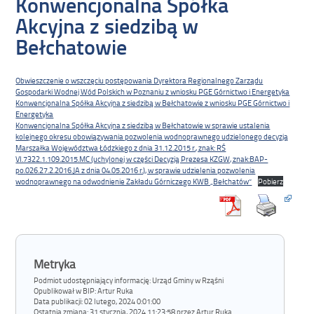
Konwencjonalna Spółka
Akcyjna z siedzibą w
Bełchatowie
Obwieszczenie o wszczęciu postępowania Dyrektora Regionalnego Zarządu
Gospodarki Wodnej Wód Polskich w Poznaniu z wniosku PGE Górnictwo i Energetyka
Konwencjonalna Spółka Akcyjna z siedzibą w Bełchatowie z wniosku PGE Górnictwo i
Energetyka
Konwencjonalna Spółka Akcyjna z siedzibą w Bełchatowie w sprawie ustalenia
kolejnego okresu obowiązywania pozwolenia wodnoprawnego udzielonego decyzją
Marszałka Województwa Łódzkiego z dnia 31.12.2015 r., znak: RŚ
VI.7322.1.109.2015.MC (uchylonej w części Decyzją Prezesa KZGW, znak:BAP-
po.026.27.2.2016.JA z dnia 04.05.2016 r.), w sprawie udzielenia pozwolenia
wodnoprawnego na odwodnienie Zakładu Górniczego KWB „Bełchatów”
Pobierz
Metryka
Podmiot udostępniający informację: Urząd Gminy w Rząśni
Opublikował w BIP:
Artur Ruka
Data publikacji:
02 lutego, 2024 0:01:00
Ostatnia zmiana:
31 stycznia, 2024 11:23:58 przez Artur Ruka