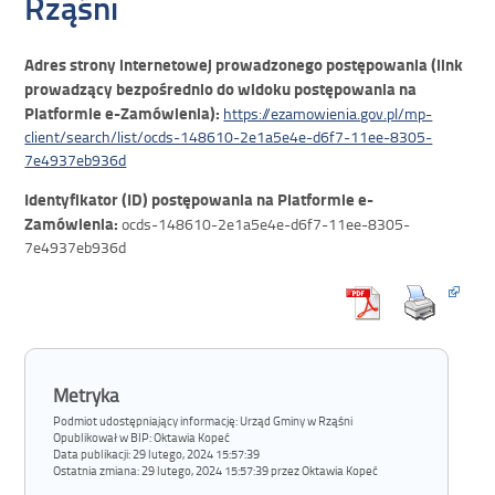
Rząśni
Adres strony internetowej prowadzonego postępowania (link
prowadzący bezpośrednio do widoku postępowania na
Platformie e-Zamówienia):
https://ezamowienia.gov.pl/mp-
client/search/list/ocds-148610-2e1a5e4e-d6f7-11ee-8305-
7e4937eb936d
Identyfikator (ID) postępowania na Platformie e-
Zamówienia:
ocds-148610-2e1a5e4e-d6f7-11ee-8305-
7e4937eb936d
Metryka
Podmiot udostępniający informację: Urząd Gminy w Rząśni
Opublikował w BIP:
Oktawia Kopeć
Data publikacji:
29 lutego, 2024 15:57:39
Ostatnia zmiana:
29 lutego, 2024 15:57:39 przez Oktawia Kopeć