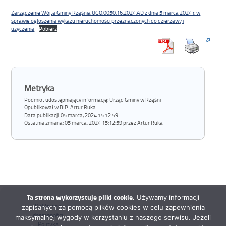
Zarządzenie Wójta Gminy Rząśnia UGO.0050.16.2024.AD z dnia 5 marca 2024 r. w
sprawie ogłoszenia wykazu nieruchomości przeznaczonych do dzierżawy i
użyczenia
Pobierz
Metryka
Podmiot udostępniający informację: Urząd Gminy w Rząśni
Opublikował w BIP:
Artur Ruka
Data publikacji:
05 marca, 2024 15:12:59
Ostatnia zmiana:
05 marca, 2024 15:12:59 przez Artur Ruka
Ta strona wykorzystuje pliki cookie.
Używamy informacji
Deklaracja
zapisanych za pomocą plików cookies w celu zapewnienia
dostępności
maksymalnej wygody w korzystaniu z naszego serwisu. Jeżeli
Polityka