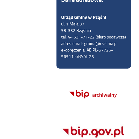
Urząd Gminy w Rząśni
ul. 1 Maja 37
98-332 Rząśnia
tel. 44 631-71-22 (biuro podawcze)
adres email: gmina@rzasnia.pl
e-doręczenia: AE:PL-57726-
56911-GBSAJ-23