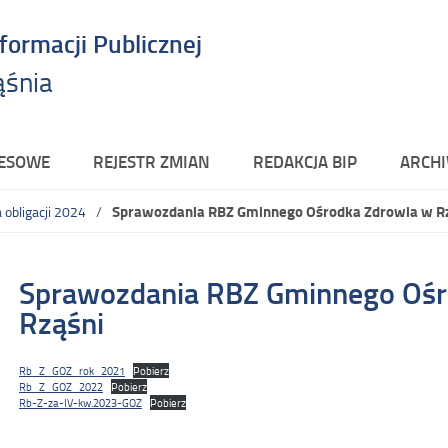
nformacji Publicznej
ąśnia
RESOWE
REJESTR ZMIAN
REDAKCJA BIP
ARCHI
Sprawozdania RBZ Gminnego Ośrodka Zdrowia w R
 obligacji 2024
Sprawozdania RBZ Gminnego Ośr
Rząśni
Rb_Z_GOZ_rok_2021
Pobierz
Rb_Z_GOZ_2022
Pobierz
Rb-Z-za-IV-kw.2023-GOZ
Pobierz