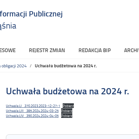
nformacji Publicznej
ąśnia
RESOWE
REJESTR ZMIAN
REDAKCJA BIP
ARCHI
Uchwała budżetowa na 2024 r.
 obligacji 2024
Uchwała budżetowa na 2024 r.
Uchwala.LI_.370.2023.2023-12-27-1
Pobierz
Uchwala.LIII_.385.2024.2024-03-25
Pobierz
Uchwala.LIV_.390.2024.2024-04-05
Pobierz