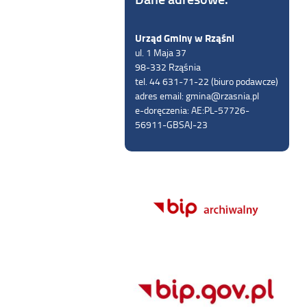
Urząd Gminy w Rząśni
ul. 1 Maja 37
98-332 Rząśnia
tel. 44 631-71-22 (biuro podawcze)
adres email: gmina@rzasnia.pl
e-doręczenia: AE:PL-57726-
56911-GBSAJ-23