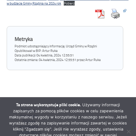
w budżecie Gminy Rząśnia na 2024 rok
Pobierz
Metryka
Podmiot udostępniający informację: Urząd Gminy w Rząśni
Opublikował w BIP:
Artur Ruka
Data publikacji:
04 kwietnia, 2024 12:55:51
Ostatnia zmiana:
04 kwietnia, 2024 12:55:51 przez Artur Ruka
Ta strona wykorzystuje pliki cookie.
Używamy informacji
Deklaracja
zapisanych za pomocą plików cookies w celu zapewnienia
dostępności
maksymalnej wygody w korzystaniu z naszego serwisu. Jeżeli
Polityka
wyrażasz zgodę na zapisywanie informacji zawartej w cookies
prywatności
kliknij "Zgadzam się". Jeśli nie wyrażasz zgody, ustawienia
Ochrona danych
dotyczące plików cookies możesz zmienić w swojej