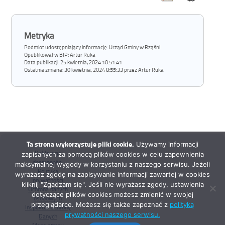
Metryka
Podmiot udostępniający informację: Urząd Gminy w Rząśni
Opublikował w BIP:
Artur Ruka
Data publikacji:
25 kwietnia, 2024 10:51:41
Ostatnia zmiana:
30 kwietnia, 2024 8:55:33 przez Artur Ruka
Ta strona wykorzystuje pliki cookie.
Używamy informacji
Deklaracja
zapisanych za pomocą plików cookies w celu zapewnienia
dostępności
maksymalnej wygody w korzystaniu z naszego serwisu. Jeżeli
Polityka
wyrażasz zgodę na zapisywanie informacji zawartej w cookies
prywatności
kliknij "Zgadzam się". Jeśli nie wyrażasz zgody, ustawienia
Ochrona danych
dotyczące plików cookies możesz zmienić w swojej
osobowych
przeglądarce. Możesz się także zapoznać z
polityką
Inspektor Ochrony
prywatności naszego serwisu.
Danych