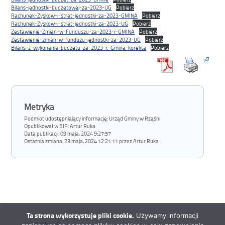
Bilans-jednostki-budzetowej-za-2023-UG
Pobierz
Rachunek-Zyskow-i-strat-jednostki-za-2023-GMINA
Pobierz
Rachunek-Zyskow-i-strat-jednostki-za-2023-UG
Pobierz
Zestawienie-Zmian-w-Funduszu-za-2023-r-GMINA
Pobierz
Zestawienie-zmian-w-funduzu-jednostki-za-2023-UG
Pobierz
Bilans-z-wykonania-budzetu-za-2023-r.-Gmina-korekta
Pobierz
Metryka
Podmiot udostępniający informację: Urząd Gminy w Rząśni
Opublikował w BIP:
Artur Ruka
Data publikacji:
09 maja, 2024 9:27:57
Ostatnia zmiana:
23 maja, 2024 12:21:11 przez Artur Ruka
Ta strona wykorzystuje pliki cookie.
Używamy informacji
Deklaracja