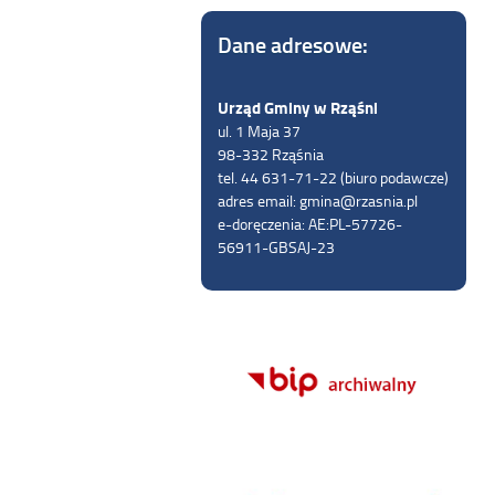
Dane adresowe:
Urząd Gminy w Rząśni
ul. 1 Maja 37
98-332 Rząśnia
tel. 44 631-71-22 (biuro podawcze)
adres email: gmina@rzasnia.pl
e-doręczenia: AE:PL-57726-
56911-GBSAJ-23