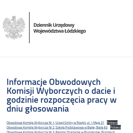
Informacje Obwodowych
Komisji Wyborczych o dacie i
godzinie rozpoczęcia pracy w
dniu głosowania
Obwodowa Komisja Wyborcza Nr 1, Urząd Gminy w Rząśni, ul. 1 Maja 37
Pobierz
Obwodowa Komisja Wyborcza Nr 2, Szkoła Podstawowa w Białej, Biała 63
Pobierz
Obwodowa Komisja Wyborcza Nr 3, Remiza Strażacka w Broszęcinie, Broszęcin