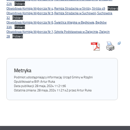
22A
Pobierz
Obwodowa Komisja Wyborcza Nr 4, Remiza Strażacka w Stróży, Stróża 49
Pobierz
Obwodowa Komisja Wyborcza Nr 5, Remiza Strażacka w Suchowoli, Suchowola
32
Pobierz
Obwodowa Komisja Wyborcza Nr 6, Świetlica Wiejska w Będkowie, Będków
33A
Pobierz
Obwodowa Komisja Wyborcza Nr 7, Szkoła Podstawowa w Zielęcinie, Zielęcin
28
Pobierz
Metryka
Podmiot udostępniający informację: Urząd Gminy w Rząśni
Opublikował w BIP:
Artur Ruka
Data publikacji:
28 maja, 2024 11:21:56
Ostatnia zmiana:
28 maja, 2024 11:27:42 przez Artur Ruka