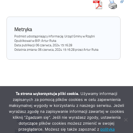
Metryka
Podmiot udostępniający informację: Urząd Gminy w Rząśni
Opublikował w BIP:
Artur Ruka
Data publikacji:
06 czerwca, 2024 15:16:28
Ostatnia zmiana:
06 czerwca, 2024 15:16:28 przez Artur Ruka
Ta strona wykorzystuje pliki cookie.
Używamy informacji
Deklaracja
zapisanych za pomocą plików cookies w celu zapewnienia
dostępności
maksymalnej wygody w korzystaniu z naszego serwisu. Jeżeli
Polityka
wyrażasz zgodę na zapisywanie informacji zawartej w cookies
prywatności
kliknij "Zgadzam się". Jeśli nie wyrażasz zgody, ustawienia
Ochrona danych
dotyczące plików cookies możesz zmienić w swojej
osobowych
przeglądarce. Możesz się także zapoznać z
polityką
Inspektor Ochrony