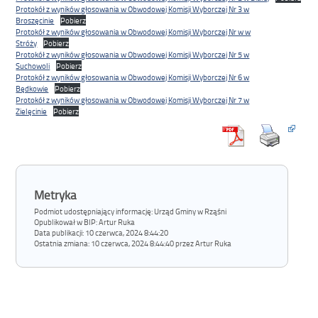
Protokół z wyników głosowania w Obwodowej Komisji Wyborczej Nr 3 w
Broszęcinie
Pobierz
Protokół z wyników głosowania w Obwodowej Komisji Wyborczej Nr w w
Stróży
Pobierz
Protokół z wyników głosowania w Obwodowej Komisji Wyborczej Nr 5 w
Suchowoli
Pobierz
Protokół z wyników głosowania w Obwodowej Komisji Wyborczej Nr 6 w
Będkowie
Pobierz
Protokół z wyników głosowania w Obwodowej Komisji Wyborczej Nr 7 w
Zielęcinie
Pobierz
Metryka
Podmiot udostępniający informację: Urząd Gminy w Rząśni
Opublikował w BIP:
Artur Ruka
Data publikacji:
10 czerwca, 2024 8:44:20
Ostatnia zmiana:
10 czerwca, 2024 8:44:40 przez Artur Ruka