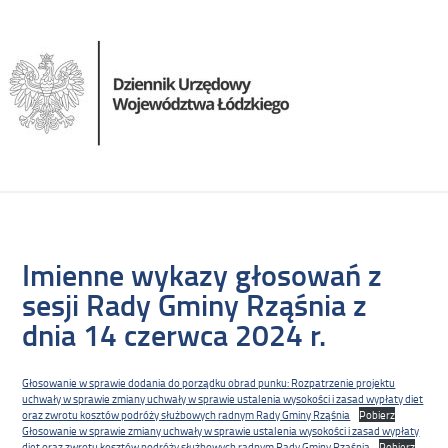
Imienne wykazy głosowań z
sesji Rady Gminy Rząśnia z
dnia 14 czerwca 2024 r.
Głosowanie w sprawie dodania do porządku obrad punku: Rozpatrzenie projektu
uchwały w sprawie zmiany uchwały w sprawie ustalenia wysokości i zasad wypłaty diet
oraz zwrotu kosztów podróży służbowych radnym Rady Gminy Rząśnia
Pobierz
Głosowanie w sprawie zmiany uchwały w sprawie ustalenia wysokości i zasad wypłaty
diet oraz zwrotu kosztów podróży służbowych radnym Rady Gminy Rząśnia
Pobierz