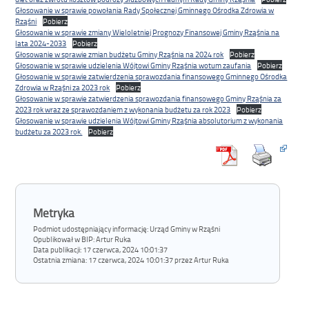
Głosowanie w sprawie powołania Rady Społecznej Gminnego Ośrodka Zdrowia w
Rząśni
Pobierz
Głosowanie w sprawie zmiany Wieloletniej Prognozy Finansowej Gminy Rząśnia na
lata 2024-2033
Pobierz
Głosowanie w sprawie zmian budżetu Gminy Rząśnia na 2024 rok
Pobierz
Głosowanie w sprawie udzielenia Wójtowi Gminy Rząśnia wotum zaufania
Pobierz
Głosowanie w sprawie zatwierdzenia sprawozdania finansowego Gminnego Ośrodka
Zdrowia w Rząśni za 2023 rok
Pobierz
Głosowanie w sprawie zatwierdzenia sprawozdania finansowego Gminy Rząśnia za
2023 rok wraz ze sprawozdaniem z wykonania budżetu za rok 2023
Pobierz
Głosowanie w sprawie udzielenia Wójtowi Gminy Rząśnia absolutorium z wykonania
budżetu za 2023 rok.
Pobierz
Metryka
Podmiot udostępniający informację: Urząd Gminy w Rząśni
Opublikował w BIP:
Artur Ruka
Data publikacji:
17 czerwca, 2024 10:01:37
Ostatnia zmiana:
17 czerwca, 2024 10:01:37 przez Artur Ruka