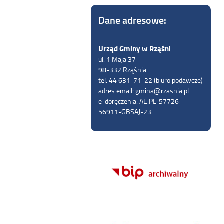
Dane adresowe:
Urząd Gminy w Rząśni
ul. 1 Maja 37
98-332 Rząśnia
tel. 44 631-71-22 (biuro podawcze)
adres email: gmina@rzasnia.pl
e-doręczenia: AE:PL-57726-
56911-GBSAJ-23