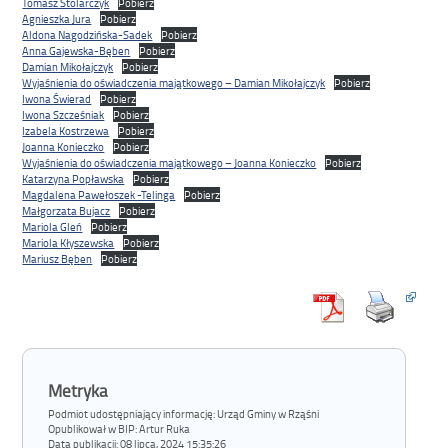
Tomasz Stolarczyk
Pobierz
Agnieszka Jura
Pobierz
Aldona Nagodzińska-Sadek
Pobierz
Anna Gajewska-Bęben
Pobierz
Damian Mikołajczyk
Pobierz
Wyjaśnienia do oświadczenia majątkowego – Damian Mikołajczyk
Pobierz
Iwona Świerad
Pobierz
Iwona Szcześniak
Pobierz
Izabela Kostrzewa
Pobierz
Joanna Konieczko
Pobierz
Wyjaśnienia do oświadczenia majątkowego – Joanna Konieczko
Pobierz
Katarzyna Popławska
Pobierz
Magdalena Pawełoszek -Telinga
Pobierz
Małgorzata Bujacz
Pobierz
Mariola Gleń
Pobierz
Mariola Kłyszewska
Pobierz
Mariusz Bęben
Pobierz
Metryka
Podmiot udostępniający informację: Urząd Gminy w Rząśni
Opublikował w BIP:
Artur Ruka
Data publikacji:
08 lipca, 2024 15:35:26