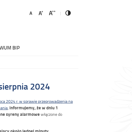
WUM BIP
sierpnia 2024
pca 2024 r. w sprawie przeprowadzenia na
informujemy, że w dniu 1
wania
,
ione syreny alarmowe
włączone do
jący około jednej minuty.