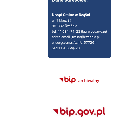
Urząd Gminy w Rząśni
ul. 1 Maja 37
98-332 Rząśnia
tel. 44 631-71-22 (biuro podawcze)
adres email: gmina@rzasnia.pl
e-doręczenia: AE:PL-57726-
56911-GBSAJ-23