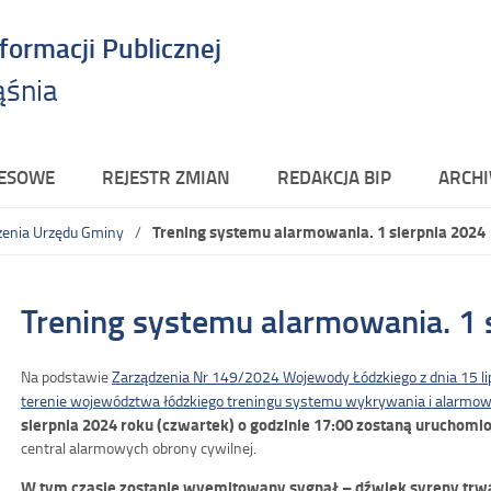
nformacji Publicznej
ąśnia
RESOWE
REJESTR ZMIAN
REDAKCJA BIP
ARCHI
Trening systemu alarmowania. 1 sierpnia 2024
zenia Urzędu Gminy
Trening systemu alarmowania. 1 
Na podstawie
Zarządzenia Nr 149/2024 Wojewody Łódzkiego z dnia 15 li
terenie województwa łódzkiego treningu systemu wykrywania i alarmo
sierpnia 2024 roku (czwartek) o godzinie 17:00 zostaną uruchom
central alarmowych obrony cywilnej.
W tym czasie zostanie wyemitowany sygnał – dźwięk syreny trwa