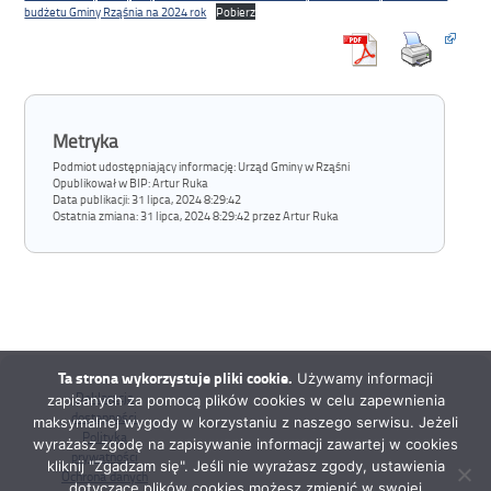
budżetu Gminy Rząśnia na 2024 rok
Pobierz
Metryka
Podmiot udostępniający informację: Urząd Gminy w Rząśni
Opublikował w BIP:
Artur Ruka
Data publikacji:
31 lipca, 2024 8:29:42
Ostatnia zmiana:
31 lipca, 2024 8:29:42 przez Artur Ruka
Ta strona wykorzystuje pliki cookie.
Używamy informacji
Deklaracja
zapisanych za pomocą plików cookies w celu zapewnienia
dostępności
maksymalnej wygody w korzystaniu z naszego serwisu. Jeżeli
Polityka
wyrażasz zgodę na zapisywanie informacji zawartej w cookies
prywatności
kliknij "Zgadzam się". Jeśli nie wyrażasz zgody, ustawienia
Ochrona danych
dotyczące plików cookies możesz zmienić w swojej