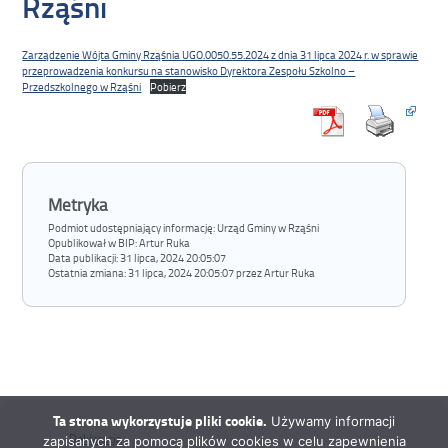
Rząśni
Zarządzenie Wójta Gminy Rząśnia UGO.0050.55.2024 z dnia 31 lipca 2024 r. w sprawie
przeprowadzenia konkursu na stanowisko Dyrektora Zespołu Szkolno –
Przedszkolnego w Rząśni
Pobierz
Metryka
Podmiot udostępniający informację: Urząd Gminy w Rząśni
Opublikował w BIP:
Artur Ruka
Data publikacji:
31 lipca, 2024 20:05:07
Ostatnia zmiana:
31 lipca, 2024 20:05:07 przez Artur Ruka
Ta strona wykorzystuje pliki cookie.
Używamy informacji
Deklaracja
zapisanych za pomocą plików cookies w celu zapewnienia