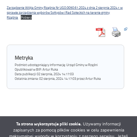
Zarządzenie Wójta Gminy Rząśnia Nr UGO.0050.61.2024 z dnia 2 sierpnia 2024 r. w
sprawie zarządzenia wyborów Sołtysów i Rad Sołeckich na terenie gminy
Rząśnia
Pobierz
Metryka
Podmiot udostępniający informację: Urząd Gminy w Rząśni
Opublikował w BIP:
Artur Ruka
Data publikacji:
02 sierpnia, 2024 14:17:03
Ostatnia zmiana:
02 sierpnia, 2024 14:17:03 przez Artur Ruka
Ta strona wykorzystuje pliki cookie.
Używamy informacji
Deklaracja
zapisanych za pomocą plików cookies w celu zapewnienia
dostępności
maksymalnej wygody w korzystaniu z naszego serwisu. Jeżeli