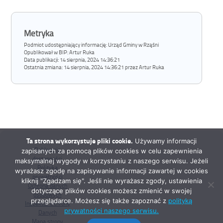
Metryka
Podmiot udostępniający informację: Urząd Gminy w Rząśni
Opublikował w BIP:
Artur Ruka
Data publikacji:
14 sierpnia, 2024 14:36:21
Ostatnia zmiana:
14 sierpnia, 2024 14:36:21 przez Artur Ruka
Ta strona wykorzystuje pliki cookie.
Używamy informacji
Deklaracja
zapisanych za pomocą plików cookies w celu zapewnienia
dostępności
maksymalnej wygody w korzystaniu z naszego serwisu. Jeżeli
Polityka
wyrażasz zgodę na zapisywanie informacji zawartej w cookies
prywatności
kliknij "Zgadzam się". Jeśli nie wyrażasz zgody, ustawienia
Ochrona danych
dotyczące plików cookies możesz zmienić w swojej
osobowych
przeglądarce. Możesz się także zapoznać z
polityką
Inspektor Ochrony
prywatności naszego serwisu.
Danych
Mapa strony