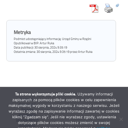
Metryka
Podmiot udostępniający informację: Urząd Gminy w Rząśni
Opublikował w BIP:
Artur Ruka
Data publikacji:
30 sierpnia, 2024 9:35:19
Ostatnia zmiana:
30 sierpnia, 2024 9:35:19 przez Artur Ruka
Ta strona wykorzystuje pliki cookie.
Używamy informacji
Deklaracja
zapisanych za pomocą plików cookies w celu zapewnienia
dostępności
maksymalnej wygody w korzystaniu z naszego serwisu. Jeżeli
Polityka
wyrażasz zgodę na zapisywanie informacji zawartej w cookies
prywatności
kliknij "Zgadzam się". Jeśli nie wyrażasz zgody, ustawienia
Ochrona danych
dotyczące plików cookies możesz zmienić w swojej
osobowych