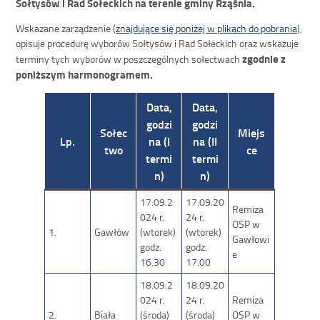
Sołtysów i Rad Sołeckich na terenie gminy Rząśnia.
Wskazane zarządzenie (
znajdujące się poniżej w plikach do pobrania
),
opisuje procedurę wyborów Sołtysów i Rad Sołeckich oraz wskazuje
zgodnie z
terminy tych wyborów w poszczególnych sołectwach
poniższym harmonogramem.
Data,
Data,
godzi
godzi
Sołec
Miejs
Lp.
na (I
na (II
two
ce
termi
termi
n)
n)
17.09.2
17.09.20
Remiza
024 r.
24 r.
OSP w
1.
Gawłów
(wtorek)
(wtorek)
Gawłowi
godz.
godz.
e
16.30
17.00
18.09.2
18.09.20
024 r.
24 r.
Remiza
2.
Biała
(środa)
(środa)
OSP w