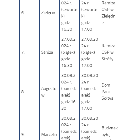
024 r.
24 r.
Remiza
(czwarte
(czwarte
OSP w
6.
Zielęcin
k)
k)
Zielęcini
godz.
godz.
e
16.30
17.00
27.09.2
27.09.20
024 r.
24 r.
Remiza
7.
Stróża
(piątek)
(piątek)
OSP w
godz.
godz.
Stróży
16.30
17.00
30.09.2
30.09.20
024 r.
24 r.
Dom
Augustó
(poniedzi
(poniedzi
8.
Pani
w
ałek)
ałek)
Sołtys
godz.16.
godz.
30
17.00
30.09.2
30.09.20
024 r.
24 r.
Budynek
(poniedzi
(poniedzi
9.
Marcelin
byłej
ałek)
ałek)