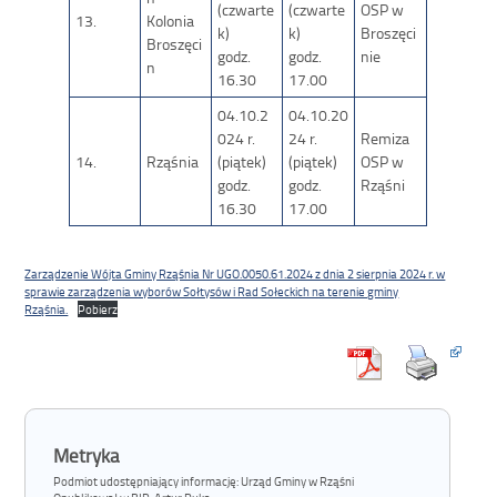
(czwarte
(czwarte
OSP w
13.
Kolonia
k)
k)
Broszęci
Broszęci
godz.
godz.
nie
n
16.30
17.00
04.10.2
04.10.20
024 r.
24 r.
Remiza
14.
Rząśnia
(piątek)
(piątek)
OSP w
godz.
godz.
Rząśni
16.30
17.00
Zarządzenie Wójta Gminy Rząśnia Nr UGO.0050.61.2024 z dnia 2 sierpnia 2024 r. w
sprawie zarządzenia wyborów Sołtysów i Rad Sołeckich na terenie gminy
Rząśnia.
Pobierz
Metryka
Podmiot udostępniający informację: Urząd Gminy w Rząśni