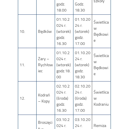
szkoły
godz.
Godz.
18.00
18.30
01.10.2
01.10.20
Świetlica
024 r.
24 r.
w
10.
Będków
(wtorek)
(wtorek)
Będkowi
godz.
godz.
e
16.30
17.00
01.10.2
01.10.20
Świetlica
Żary –
024 r.
24 r.
w
11.
Rychłow
(wtorek)
(wtorek)
Będkowi
iec
godz.18.
godz.
e
00
18.30
02.10.2
02.10.20
024 r.
24 r.
Świetlica
Kodrań
12.
(środa)
(środa)
w
– Kopy
godz.
godz.
Kodraniu
16.30
17.00
03.10.2
03.10.20
Broszęci
024 r.
24 r.
Remiza
n –