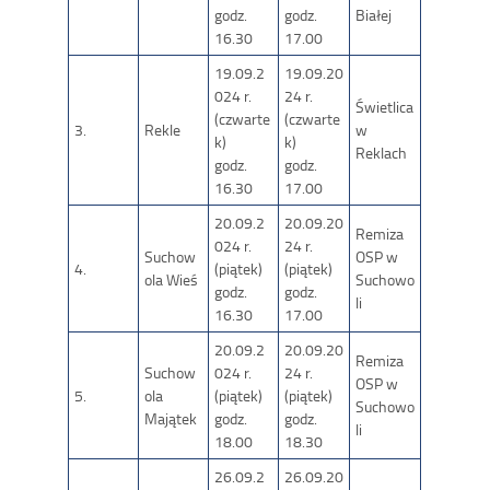
godz.
godz.
Białej
16.30
17.00
19.09.2
19.09.20
024 r.
24 r.
Świetlica
(czwarte
(czwarte
3.
Rekle
w
k)
k)
Reklach
godz.
godz.
16.30
17.00
20.09.2
20.09.20
Remiza
024 r.
24 r.
Suchow
OSP w
4.
(piątek)
(piątek)
ola Wieś
Suchowo
godz.
godz.
li
16.30
17.00
20.09.2
20.09.20
Remiza
Suchow
024 r.
24 r.
OSP w
5.
ola
(piątek)
(piątek)
Suchowo
Majątek
godz.
godz.
li
18.00
18.30
26.09.2
26.09.20