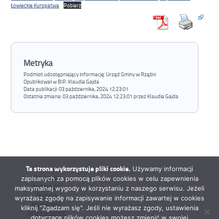
Łowieckie Kuropatwa
Pobierz
Metryka
Podmiot udostępniający informację: Urząd Gminy w Rząśni
Opublikował w BIP:
Klaudia Gajda
Data publikacji:
03 października, 2024 12:23:01
Ostatnia zmiana:
03 października, 2024 12:23:01 przez Klaudia Gajda
Ta strona wykorzystuje pliki cookie.
Używamy informacji
Deklaracja
zapisanych za pomocą plików cookies w celu zapewnienia
dostępności
maksymalnej wygody w korzystaniu z naszego serwisu. Jeżeli
Polityka
wyrażasz zgodę na zapisywanie informacji zawartej w cookies
prywatności
kliknij "Zgadzam się". Jeśli nie wyrażasz zgody, ustawienia
Ochrona danych
dotyczące plików cookies możesz zmienić w swojej