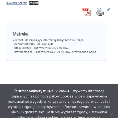
Łowieckie Szarak
Pobierz
Metryka
Podmiot udostępniający informację: Urząd Gminy w Rząśni
Opublikował w BIP:
Klaudia Gajda
Data publikacji:
03 października, 2024 10:30:46
Ostatnia zmiana:
03 października, 2024 10:30:46 przez Klaudia Gajda
Ta strona wykorzystuje pliki cookie.
Używamy informacji
Deklaracja
zapisanych za pomocą plików cookies w celu zapewnienia
dostępności
maksymalnej wygody w korzystaniu z naszego serwisu. Jeżeli
Polityka
wyrażasz zgodę na zapisywanie informacji zawartej w cookies
prywatności
kliknij "Zgadzam się". Jeśli nie wyrażasz zgody, ustawienia
Ochrona danych
dotyczące plików cookies możesz zmienić w swojej