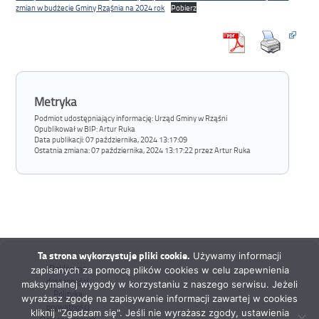
zmian w budżecie Gminy Rząśnia na 2024 rok
Pobierz
Metryka
Podmiot udostępniający informację: Urząd Gminy w Rząśni
Opublikował w BIP:
Artur Ruka
Data publikacji:
07 października, 2024 13:17:09
Ostatnia zmiana:
07 października, 2024 13:17:22 przez Artur Ruka
Ta strona wykorzystuje pliki cookie.
Używamy informacji
Deklaracja
zapisanych za pomocą plików cookies w celu zapewnienia
dostępności
maksymalnej wygody w korzystaniu z naszego serwisu. Jeżeli
Polityka
wyrażasz zgodę na zapisywanie informacji zawartej w cookies
prywatności
kliknij "Zgadzam się". Jeśli nie wyrażasz zgody, ustawienia