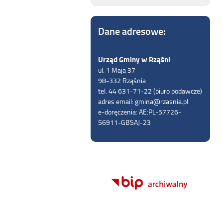
Dane adresowe:
Urząd Gminy w Rząśni
ul. 1 Maja 37
98-332 Rząśnia
tel. 44 631-71-22 (biuro podawcze)
adres email: gmina@rzasnia.pl
e-doręczenia: AE:PL-57726-
56911-GBSAJ-23