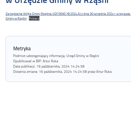
Zarządzenie Wójta Gminy Rząśnia UGF.0050.78.2024.AJ z dnia 30 września 2024 r. w sprawie
Gminy w Rząśni
Pobierz
Metryka
Podmiot udostępniający informację: Urząd Gminy w Rząśni
Opublikował w BIP:
Artur Ruka
Data publikacji:
16 października, 2024 14:24:58
Ostatnia zmiana:
16 października, 2024 14:24:58 przez Artur Ruka