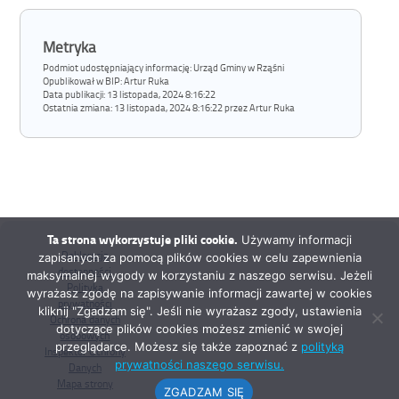
Metryka
Podmiot udostępniający informację: Urząd Gminy w Rząśni
Opublikował w BIP:
Artur Ruka
Data publikacji:
13 listopada, 2024 8:16:22
Ostatnia zmiana:
13 listopada, 2024 8:16:22 przez Artur Ruka
Ta strona wykorzystuje pliki cookie.
Używamy informacji
Deklaracja
zapisanych za pomocą plików cookies w celu zapewnienia
dostępności
maksymalnej wygody w korzystaniu z naszego serwisu. Jeżeli
Polityka
wyrażasz zgodę na zapisywanie informacji zawartej w cookies
prywatności
kliknij "Zgadzam się". Jeśli nie wyrażasz zgody, ustawienia
Ochrona danych
dotyczące plików cookies możesz zmienić w swojej
osobowych
przeglądarce. Możesz się także zapoznać z
polityką
Inspektor Ochrony
prywatności naszego serwisu.
Danych
Mapa strony
ZGADZAM SIĘ