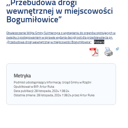
,,Przebudowa drogi
wewnętrznej w miejscowości
Bogumiłowice”
Obwieszczenie Wójta Gminy Sulmierzyce o wystąpieniu do organów opiniujących w
związku z postępowaniem w sprawie wydania decyzji ooś dla przedsięwzięcia pn.
,,Przebudowa drogi wewnętrznej w miejscowości Bogumiłowice”
Pobierz
Metryka
Podmiot udostępniający informację: Urząd Gminy w Rząśni
Opublikował w BIP:
Artur Ruka
Data publikacji:
28 listopada, 2024 7:38:24
Ostatnia zmiana:
28 listopada, 2024 7:38:24 przez Artur Ruka