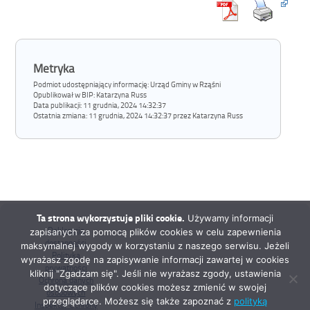
Metryka
Podmiot udostępniający informację: Urząd Gminy w Rząśni
Opublikował w BIP:
Katarzyna Russ
Data publikacji:
11 grudnia, 2024 14:32:37
Ostatnia zmiana:
11 grudnia, 2024 14:32:37 przez Katarzyna Russ
Ta strona wykorzystuje pliki cookie.
Używamy informacji
Deklaracja
zapisanych za pomocą plików cookies w celu zapewnienia
dostępności
maksymalnej wygody w korzystaniu z naszego serwisu. Jeżeli
Polityka
wyrażasz zgodę na zapisywanie informacji zawartej w cookies
prywatności
kliknij "Zgadzam się". Jeśli nie wyrażasz zgody, ustawienia
Ochrona danych
dotyczące plików cookies możesz zmienić w swojej
osobowych
przeglądarce. Możesz się także zapoznać z
polityką
Inspektor Ochrony