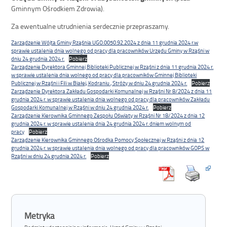
Gminnym Ośrodkiem Zdrowia).
Za ewentualne utrudnienia serdecznie przepraszamy.
Zarządzenie Wójta Gminy Rząśnia UGO.0050.92.2024 z dnia 11 grudnia 2024 r.w
sprawie ustalenia dnia wolnego od pracy dla pracowników Urzędu Gminy w Rząśni w
dniu 24 grudnia 2024 r.
Pobierz
Zarządzenie Dyrektora Gminnej Biblioteki Publicznej w Rząśni z dnia 11 grudnia 2024 r.
w sprawie ustalenia dnia wolnego od pracy dla pracowników Gminnej Biblioteki
Publicznej w Rząśni i Fili w Białej, Kodraniu , Stróży w dniu 24 grudnia 2024 r.
Pobierz
Zarządzenie Dyrektora Zakładu Gospodarki Komunalnej w Rząśni Nr 8/2024 z dnia 11
grudnia 2024 r. w sprawie ustalenia dnia wolnego od pracy dla pracowników Zakładu
Gospodarki Komunalnej w Rząśni w dniu 24 grudnia 2024 r.
Pobierz
Zarządzenie Kierownika Gminnego Zespołu Oświaty w Rząśni Nr 18/2024 z dnia 12
grudnia 2024 r. w sprawie ustalenia dnia 24 grudnia 2024 r. dniem wolnym od
pracy
Pobierz
Zarządzenie Kierownika Gminnego Ośrodka Pomocy Społecznej w Rząśni z dnia 12
grudnia 2024 r. w sprawie ustalenia dnia wolnego od pracy dla pracowników GOPS w
Rząśni w dniu 24 grudnia 2024 r.
Pobierz
Metryka