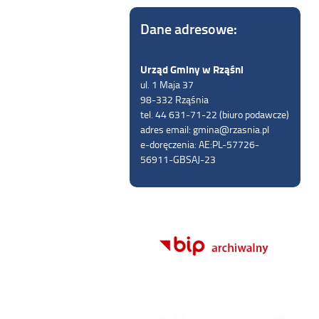
Dane adresowe:
Urząd Gminy w Rząśni
ul. 1 Maja 37
98-332 Rząśnia
tel. 44 631-71-22 (biuro podawcze)
adres email: gmina@rzasnia.pl
e-doręczenia: AE:PL-57726-
56911-GBSAJ-23