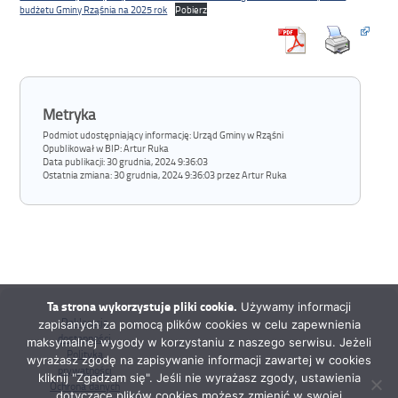
budżetu Gminy Rząśnia na 2025 rok
Pobierz
Metryka
Podmiot udostępniający informację: Urząd Gminy w Rząśni
Opublikował w BIP:
Artur Ruka
Data publikacji:
30 grudnia, 2024 9:36:03
Ostatnia zmiana:
30 grudnia, 2024 9:36:03 przez Artur Ruka
Ta strona wykorzystuje pliki cookie.
Używamy informacji
Deklaracja
zapisanych za pomocą plików cookies w celu zapewnienia
dostępności
maksymalnej wygody w korzystaniu z naszego serwisu. Jeżeli
Polityka
wyrażasz zgodę na zapisywanie informacji zawartej w cookies
prywatności
kliknij "Zgadzam się". Jeśli nie wyrażasz zgody, ustawienia
Ochrona danych
dotyczące plików cookies możesz zmienić w swojej