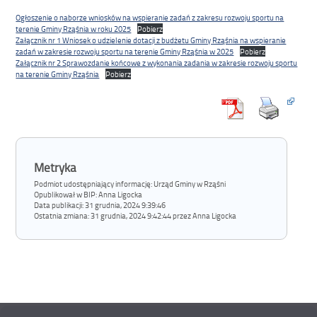
Ogłoszenie o naborze wniosków na wspieranie zadań z zakresu rozwoju sportu na
terenie Gminy Rząśnia w roku 2025
Pobierz
Załącznik nr 1 Wniosek o udzielenie dotacji z budżetu Gminy Rząśnia na wspieranie
zadań w zakresie rozwoju sportu na terenie Gminy Rząśnia w 2025
Pobierz
Załącznik nr 2 Sprawozdanie końcowe z wykonania zadania w zakresie rozwoju sportu
na terenie Gminy Rząśnia
Pobierz
Metryka
Podmiot udostępniający informację: Urząd Gminy w Rząśni
Opublikował w BIP:
Anna Ligocka
Data publikacji:
31 grudnia, 2024 9:39:46
Ostatnia zmiana:
31 grudnia, 2024 9:42:44 przez Anna Ligocka