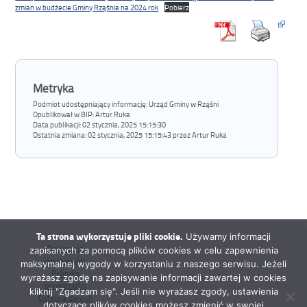
zmian w budżecie Gminy Rząśnia na 2024 rok
Pobierz
Metryka
Podmiot udostępniający informację: Urząd Gminy w Rząśni
Opublikował w BIP:
Artur Ruka
Data publikacji:
02 stycznia, 2025 15:15:30
Ostatnia zmiana:
02 stycznia, 2025 15:15:43 przez Artur Ruka
Ta strona wykorzystuje pliki cookie.
Używamy informacji
Deklaracja
zapisanych za pomocą plików cookies w celu zapewnienia
dostępności
maksymalnej wygody w korzystaniu z naszego serwisu. Jeżeli
Polityka
wyrażasz zgodę na zapisywanie informacji zawartej w cookies
prywatności
kliknij "Zgadzam się". Jeśli nie wyrażasz zgody, ustawienia
Ochrona danych
dotyczące plików cookies możesz zmienić w swojej