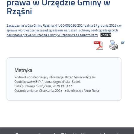
prawa w Urzędzie Gminy w
Rząśni
Zarządzenie Wójta Gminy Rząśnia Nr UGO.0050.95.2024 z dnia 27 grudnia 2025 r. w
sprawie wprowadzenia zasad zgłaszania naruszeń i ochrony osób zgłaszających
naruszenia prawa w Urzędzie Gminy w Rząśni wraz z załącznikami
Pobierz
Metryka
Podmiot udostępniający informację: Urząd Gminy w Rząśni
Opublikował w BIP:
Aldona Nagodzińska-Sadek
Data publikacji:
13 stycznia, 2025 15:07:45
Ostatnia zmiana:
13 stycznia, 2025 15:07:59 przez Artur Ruka